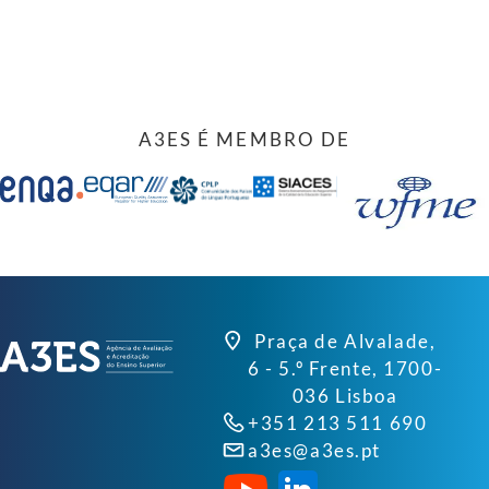
A3ES É MEMBRO DE
Praça de Alvalade,
6 - 5.º Frente, 1700-
036 Lisboa
+351 213 511 690
a3es@a3es.pt