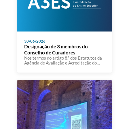
30/06/2026
Designação de 3 membros do
Conselho de Curadores
Nos termos do artigo 8.º dos Estatutos da
Agência de Avaliação e Acreditação do
Ensino Superior,aprovados em anexo ao
Decreto-Lei n.º 369/2007, de 5 de
novembro, e da alínea g) do artigo 199.º
daConstituição, o Conselho de Ministros
resolve designar, sob proposta do Ministro
da Educação, Ciência e Inovação, como
membros do conselho de curadores […]