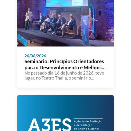
26/06/2026
Seminário: Princípios Orientadores
para o Desenvolvimento e Melhoria
dos SIGQ nas IES
No passado dia 16 de junho de 2026, teve
lugar, no Teatro Thalia, o seminário
“Princípios Orientadores para o
Desenvolvimento e Melhoria dos Sistemas
Internos de Gestão da Qualidade nas
Instituições de Ensino Superior”,
organizado pela A3ES. A sessão constituiu
um importante momento de reflexão e
diálogo sobre o papel dos Sistemas
Internos de Gestão […]