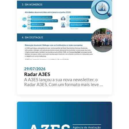
29/07/2026
Radar A3ES
A A3ES lançou a sua nova newsletter, o
Radar A3ES. Com um formato mais leve e
sintético, o Radar A3ES pretende dar a
conhecer temas, iniciativas, estudos,
eventos e outros assuntos que se
encontram no radar da Agência. A A3ES
pretende aproximar-se da comunidade
académica e dos seus parceiros,
partilhando informação relevante sobre a
qualidade […]