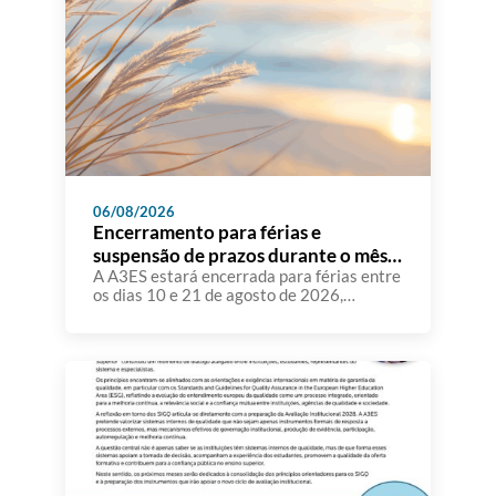
06/08/2026
Encerramento para férias e
suspensão de prazos durante o mês
de agosto
A A3ES estará encerrada para férias entre
os dias 10 e 21 de agosto de 2026,
retomando o seu funcionamento normal no
dia 24 de agosto. Atendendo a que
diversas instituições de ensino superior
têm comunicado à A3ES que, durante o
mês de agosto, uma parte significativa dos
seus docentes e demais recursos humanos
se […]