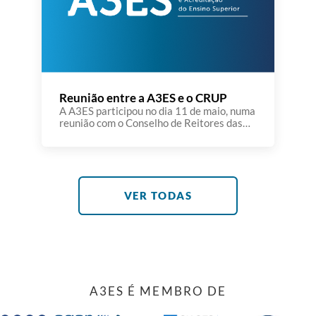
Reunião entre a A3ES e o CRUP
A A3ES participou no dia 11 de maio, numa
reunião com o Conselho de Reitores das
Universidades Portuguesas (CRUP), na
Universidade de Évora. A reunião teve
lugar num dia particularmente
significativo para a Universidade de Évora
e para o próprio CRUP, marcado pela
tomada de posse do novo Reitor e do novo
VER TODAS
Presidente do CRUP. […]
A3ES É MEMBRO DE