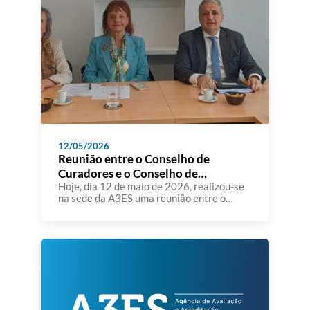
12/05/2026
Reunião entre o Conselho de
Curadores e o Conselho de
Administração da A3ES
Hoje, dia 12 de maio de 2026, realizou-se
na sede da A3ES uma reunião entre o
Conselho de Curadores e o Conselho de
Administração da Agência de Avaliação e
Acreditação do Ensino Superior. Foram
apresentados e analisados os Relatórios
de Gestão e de Análise Financeira de 2025
e posteriomente aprovados os respetivos
pareceres. Assinalou-se também […]