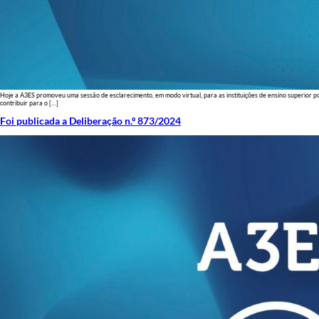
Hoje a A3ES promoveu uma sessão de esclarecimento, em modo virtual, para as instituições de ensino superior po
contribuir para o […]
Foi publicada a Deliberação n.º 873/2024