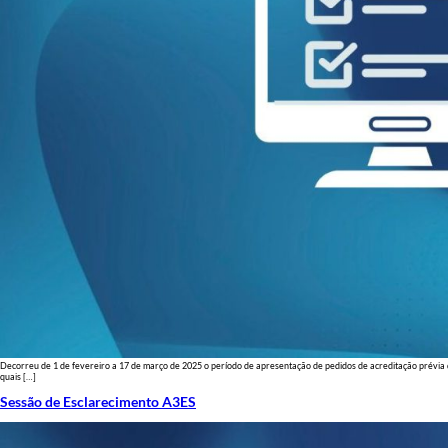
Decorreu de 1 de fevereiro a 17 de março de 2025 o período de apresentação de pedidos de acreditação prévia d
quais […]
Sessão de Esclarecimento A3ES