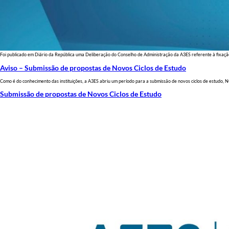
Foi publicado em Diário da República uma Deliberação do Conselho de Administração da A3ES referente à fixação
Aviso – Submissão de propostas de Novos Ciclos de Estudo
Como é do conhecimento das instituições, a A3ES abriu um período para a submissão de novos ciclos de estudo,
Submissão de propostas de Novos Ciclos de Estudo