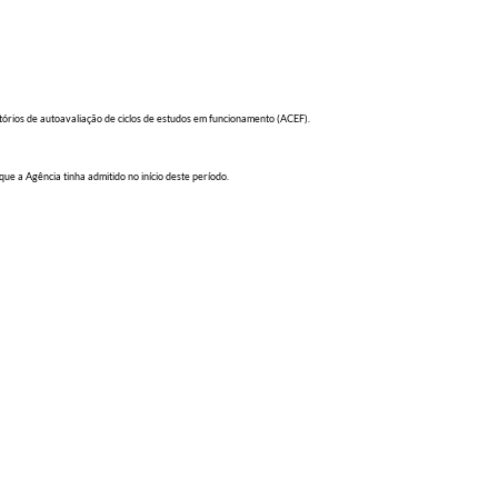
órios de autoavaliação de ciclos de estudos em funcionamento (ACEF).
e a Agência tinha admitido no início deste período.