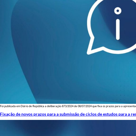
Foi publicada em Diário de República a deliberação 873/2024 de 08/07/2024 que fixa os prazos para a apresentaç
Fixação de novos prazos para a submissão de ciclos de estudos para a re