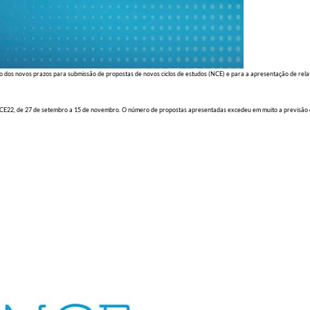
 dos novos prazos para submissão de propostas de novos ciclos de estudos (NCE) e para a apresentação de relat
 NCE22, de 27 de setembro a 15 de novembro. O número de propostas apresentadas excedeu em muito a previsão qu