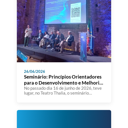
26/06/2026
Seminário: Princípios Orientadores
para o Desenvolvimento e Melhoria
dos SIGQ nas IES
No passado dia 16 de junho de 2026, teve
lugar, no Teatro Thalia, o seminário
“Princípios Orientadores para o
Desenvolvimento e Melhoria dos Sistemas
Internos de Gestão da Qualidade nas
Instituições de Ensino Superior”,
organizado pela A3ES. A sessão constituiu
um importante momento de reflexão e
diálogo sobre o papel dos Sistemas