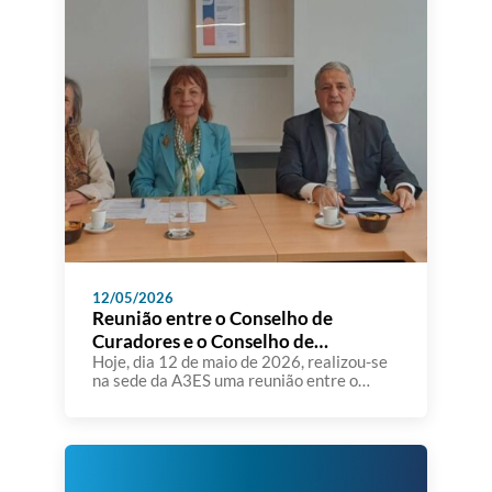
12/05/2026
Reunião entre o Conselho de
Curadores e o Conselho de
Administração da A3ES
Hoje, dia 12 de maio de 2026, realizou-se
na sede da A3ES uma reunião entre o
Conselho de Curadores e o Conselho de
Administração da Agência de Avaliação e
Acreditação do Ensino Superior. Foram
apresentados e analisados os Relatórios
de Gestão e de Análise Financeira de 2025