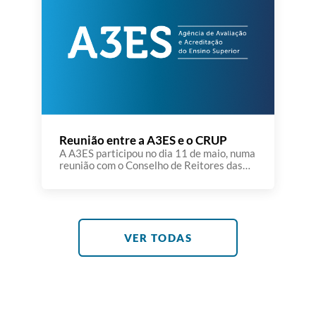
e posteriomente aprovados os respetivos
pareceres. Assinalou-se também […]
Reunião entre a A3ES e o CRUP
A A3ES participou no dia 11 de maio, numa
reunião com o Conselho de Reitores das
Universidades Portuguesas (CRUP), na
Universidade de Évora. A reunião teve
lugar num dia particularmente
significativo para a Universidade de Évora
e para o próprio CRUP, marcado pela
tomada de posse do novo Reitor e do novo
VER TODAS
Presidente do CRUP. […]