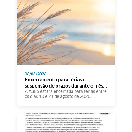
06/08/2026
Encerramento para férias e
suspensão de prazos durante o mês
de agosto
A A3ES estará encerrada para férias entre
os dias 10 e 21 de agosto de 2026,
retomando o seu funcionamento normal no
dia 24 de agosto. Atendendo a que
diversas instituições de ensino superior
têm comunicado à A3ES que, durante o
mês de agosto, uma parte significativa dos
seus docentes e demais recursos humanos
se […]