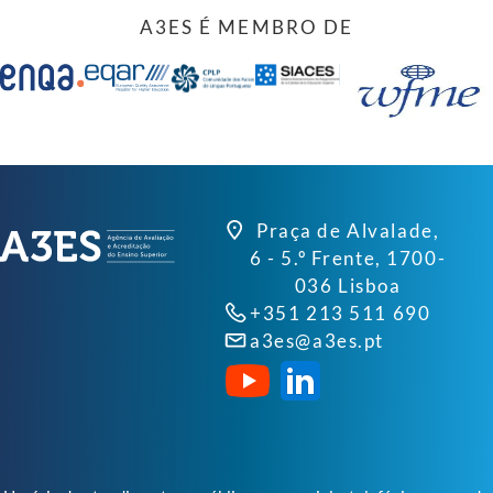
A3ES É MEMBRO DE
Praça de Alvalade,
6 - 5.º Frente, 1700-
036 Lisboa
+351 213 511 690
a3es@a3es.pt