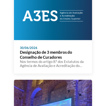
académica e dos seus parceiros,
partilhando informação relevante sobre a
qualidade […]
30/06/2026
Designação de 3 membros do
Conselho de Curadores
Nos termos do artigo 8.º dos Estatutos da
Agência de Avaliação e Acreditação do
Ensino Superior,aprovados em anexo ao
Decreto-Lei n.º 369/2007, de 5 de
novembro, e da alínea g) do artigo 199.º
daConstituição, o Conselho de Ministros
resolve designar, sob proposta do Ministro
da Educação, Ciência e Inovação, como
membros do conselho de curadores […]