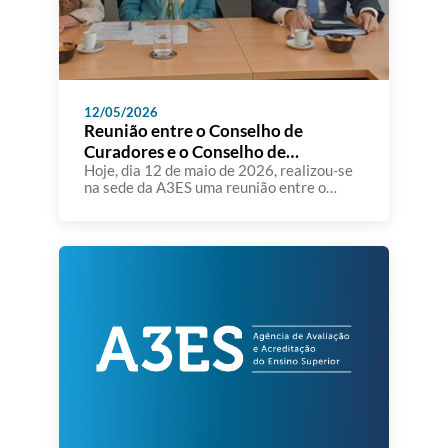
12/05/2026
Reunião entre o Conselho de
Curadores e o Conselho de
Administração da A3ES
Hoje, dia 12 de maio de 2026, realizou-se
na sede da A3ES uma reunião entre o
Conselho de Curadores e o Conselho de
Administração da Agência de Avaliação e
Acreditação do Ensino Superior. Foram
apresentados e analisados os Relatórios
de Gestão e de Análise Financeira de 2025
e posteriomente aprovados os respetivos
pareceres. Assinalou-se também […]