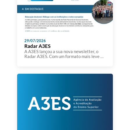
29/07/2026
Radar A3ES
A A3ES lançou a sua nova newsletter, o
Radar A3ES. Com um formato mais leve e
sintético, o Radar A3ES pretende dar a
conhecer temas, iniciativas, estudos,
eventos e outros assuntos que se
encontram no radar da Agência. A A3ES
pretende aproximar-se da comunidade
académica e dos seus parceiros,
partilhando informação relevante sobre a
qualidade […]