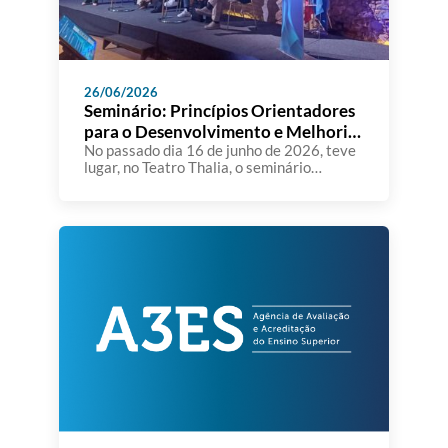
26/06/2026
Seminário: Princípios Orientadores
para o Desenvolvimento e Melhoria
dos SIGQ nas IES
No passado dia 16 de junho de 2026, teve
lugar, no Teatro Thalia, o seminário
“Princípios Orientadores para o
Desenvolvimento e Melhoria dos Sistemas
Internos de Gestão da Qualidade nas
Instituições de Ensino Superior”,
organizado pela A3ES. A sessão constituiu
um importante momento de reflexão e
diálogo sobre o papel dos Sistemas
Internos de Gestão […]