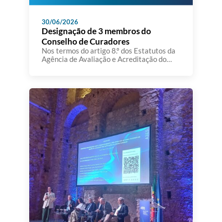
30/06/2026
Designação de 3 membros do
Conselho de Curadores
Nos termos do artigo 8.º dos Estatutos da
Agência de Avaliação e Acreditação do
Ensino Superior,aprovados em anexo ao
Decreto-Lei n.º 369/2007, de 5 de
novembro, e da alínea g) do artigo 199.º
daConstituição, o Conselho de Ministros
resolve designar, sob proposta do Ministro
da Educação, Ciência e Inovação, como
membros do conselho de curadores […]