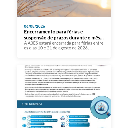
06/08/2026
Encerramento para férias e
suspensão de prazos durante o mês
de agosto
A A3ES estará encerrada para férias entre
os dias 10 e 21 de agosto de 2026,
retomando o seu funcionamento normal no
dia 24 de agosto. Atendendo a que
diversas instituições de ensino superior
têm comunicado à A3ES que, durante o
mês de agosto, uma parte significativa dos
seus docentes e demais recursos humanos
se […]