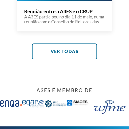
Reunião entre a A3ES e o CRUP
A A3ES participou no dia 11 de maio, numa
reunião com o Conselho de Reitores das
Universidades Portuguesas (CRUP), na
Universidade de Évora. A reunião teve
lugar num dia particularmente
significativo para a Universidade de Évora
e para o próprio CRUP, marcado pela
tomada de posse do novo Reitor e do novo
VER TODAS
Presidente do CRUP. […]
A3ES É MEMBRO DE