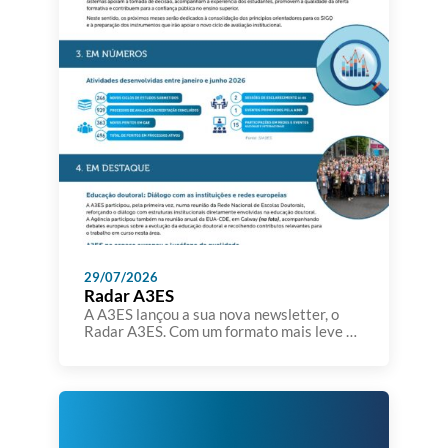
29/07/2026
Radar A3ES
A A3ES lançou a sua nova newsletter, o
Radar A3ES. Com um formato mais leve e
sintético, o Radar A3ES pretende dar a
conhecer temas, iniciativas, estudos,
eventos e outros assuntos que se
encontram no radar da Agência. A A3ES
pretende aproximar-se da comunidade
académica e dos seus parceiros,