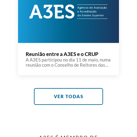
Reunião entre a A3ES e o CRUP
A A3ES participou no dia 11 de maio, numa
reunião com o Conselho de Reitores das
Universidades Portuguesas (CRUP), na
Universidade de Évora. A reunião teve
lugar num dia particularmente
significativo para a Universidade de Évora
e para o próprio CRUP, marcado pela
tomada de posse do novo Reitor e do novo
VER TODAS
Presidente do CRUP. […]