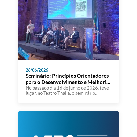
26/06/2026
Seminário: Princípios Orientadores
para o Desenvolvimento e Melhoria
dos SIGQ nas IES
No passado dia 16 de junho de 2026, teve
lugar, no Teatro Thalia, o seminário
“Princípios Orientadores para o
Desenvolvimento e Melhoria dos Sistemas
Internos de Gestão da Qualidade nas
Instituições de Ensino Superior”,
organizado pela A3ES. A sessão constituiu
um importante momento de reflexão e
diálogo sobre o papel dos Sistemas
Internos de Gestão […]