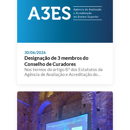
partilhando informação relevante sobre a
qualidade […]
30/06/2026
Designação de 3 membros do
Conselho de Curadores
Nos termos do artigo 8.º dos Estatutos da
Agência de Avaliação e Acreditação do
Ensino Superior,aprovados em anexo ao
Decreto-Lei n.º 369/2007, de 5 de
novembro, e da alínea g) do artigo 199.º
daConstituição, o Conselho de Ministros
resolve designar, sob proposta do Ministro
da Educação, Ciência e Inovação, como
membros do conselho de curadores […]