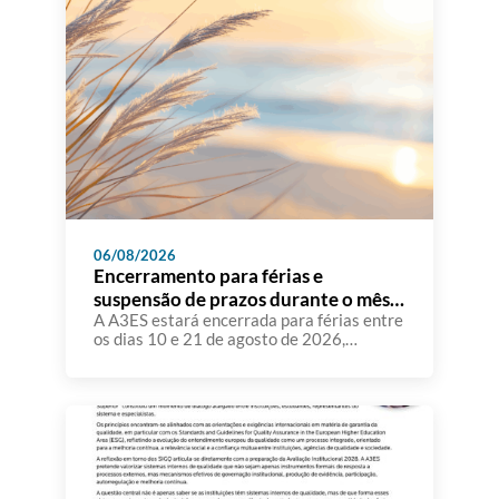
06/08/2026
Encerramento para férias e
suspensão de prazos durante o mês
de agosto
A A3ES estará encerrada para férias entre
os dias 10 e 21 de agosto de 2026,
retomando o seu funcionamento normal no
dia 24 de agosto. Atendendo a que
diversas instituições de ensino superior
têm comunicado à A3ES que, durante o
mês de agosto, uma parte significativa dos
seus docentes e demais recursos humanos
se […]