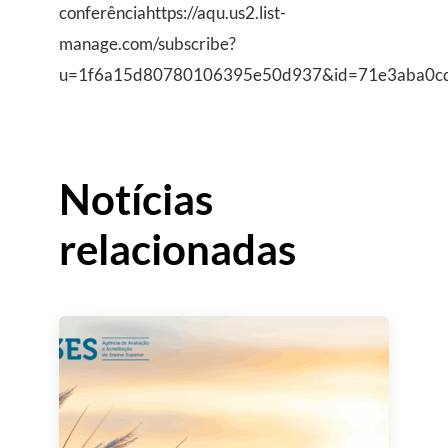
conferênciahttps://aqu.us2.list-
manage.com/subscribe?
u=1f6a15d80780106395e50d937&id=71e3aba0c
Notícias
relacionadas