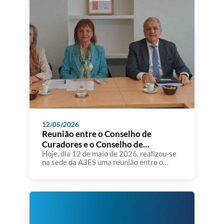
12/05/2026
Reunião entre o Conselho de
Curadores e o Conselho de
Administração da A3ES
Hoje, dia 12 de maio de 2026, realizou-se
na sede da A3ES uma reunião entre o
Conselho de Curadores e o Conselho de
Administração da Agência de Avaliação e
Acreditação do Ensino Superior. Foram
apresentados e analisados os Relatórios
de Gestão e de Análise Financeira de 2025
e posteriomente aprovados os respetivos
pareceres. Assinalou-se também […]