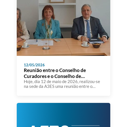
12/05/2026
Reunião entre o Conselho de
Curadores e o Conselho de
Administração da A3ES
Hoje, dia 12 de maio de 2026, realizou-se
na sede da A3ES uma reunião entre o
Conselho de Curadores e o Conselho de
Administração da Agência de Avaliação e
Acreditação do Ensino Superior. Foram
apresentados e analisados os Relatórios
de Gestão e de Análise Financeira de 2025
e posteriomente aprovados os respetivos
pareceres. Assinalou-se também […]