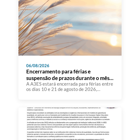
06/08/2026
Encerramento para férias e
suspensão de prazos durante o mês
de agosto
A A3ES estará encerrada para férias entre
os dias 10 e 21 de agosto de 2026,
retomando o seu funcionamento normal no
dia 24 de agosto. Atendendo a que
diversas instituições de ensino superior
têm comunicado à A3ES que, durante o
mês de agosto, uma parte significativa dos
seus docentes e demais recursos humanos
se […]