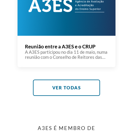
Reunião entre a A3ES e o CRUP
A A3ES participou no dia 11 de maio, numa
reunião com o Conselho de Reitores das
Universidades Portuguesas (CRUP), na
Universidade de Évora. A reunião teve
lugar num dia particularmente
significativo para a Universidade de Évora
e para o próprio CRUP, marcado pela
tomada de posse do novo Reitor e do novo
VER TODAS
Presidente do CRUP. […]
A3ES É MEMBRO DE