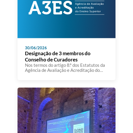
qualidade […]
30/06/2026
Designação de 3 membros do
Conselho de Curadores
Nos termos do artigo 8.º dos Estatutos da
Agência de Avaliação e Acreditação do
Ensino Superior,aprovados em anexo ao
Decreto-Lei n.º 369/2007, de 5 de
novembro, e da alínea g) do artigo 199.º
daConstituição, o Conselho de Ministros
resolve designar, sob proposta do Ministro
da Educação, Ciência e Inovação, como
membros do conselho de curadores […]