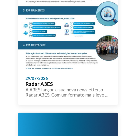
29/07/2026
Radar A3ES
A A3ES lançou a sua nova newsletter, o
Radar A3ES. Com um formato mais leve e
sintético, o Radar A3ES pretende dar a
conhecer temas, iniciativas, estudos,
eventos e outros assuntos que se
encontram no radar da Agência. A A3ES
pretende aproximar-se da comunidade
académica e dos seus parceiros,
partilhando informação relevante sobre a