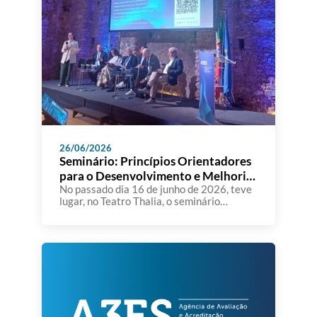
26/06/2026
Seminário: Princípios Orientadores
para o Desenvolvimento e Melhoria
dos SIGQ nas IES
No passado dia 16 de junho de 2026, teve
lugar, no Teatro Thalia, o seminário
“Princípios Orientadores para o
Desenvolvimento e Melhoria dos Sistemas
Internos de Gestão da Qualidade nas
Instituições de Ensino Superior”,
organizado pela A3ES. A sessão constituiu
um importante momento de reflexão e
diálogo sobre o papel dos Sistemas
Internos de Gestão […]