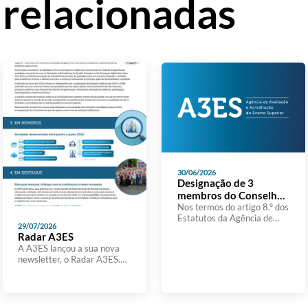
 relacionadas
30/06/2026
Designação de 3
membros do Conselho
de Curadores
Nos termos do artigo 8.º dos
Estatutos da Agência de
29/07/2026
Avaliação e Acreditação do
Radar A3ES
Ensino Superior,aprovados
A A3ES lançou a sua nova
em anexo ao Decreto-Lei n.º
newsletter, o Radar A3ES.
369/2007, de 5 de
Com um formato mais leve e
novembro, e da alínea g) do
sintético, o Radar A3ES
artigo 199.º daConstituição,
pretende dar a conhecer
o Conselho de Ministros
temas, iniciativas, estudos,
resolve designar, sob