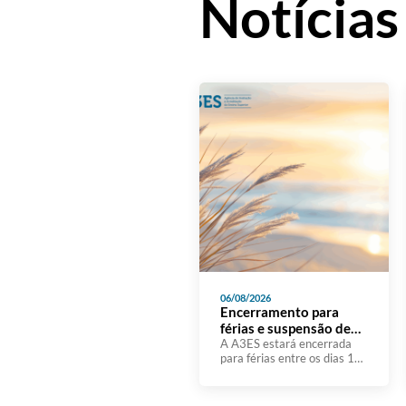
Notícias
06/08/2026
Encerramento para
férias e suspensão de
prazos durante o mês
A A3ES estará encerrada
para férias entre os dias 10
de agosto
e 21 de agosto de 2026,
retomando o seu
funcionamento normal no