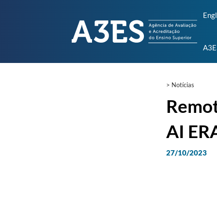
Engl
A3E
>
Notícias
Remot
AI ER
27/10/2023