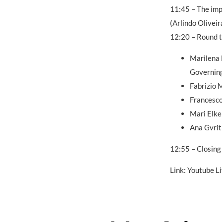
11:45 – The imp
(Arlindo Oliveir
12:20 – Round 
Marilena 
Governin
Fabrizio 
Francesco
Mari Elke
Ana Gvrit
12:55 – Closing
Link: Youtube L