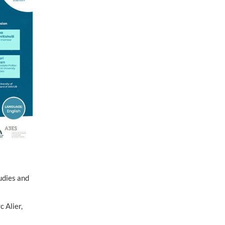
udies and
 Alier,