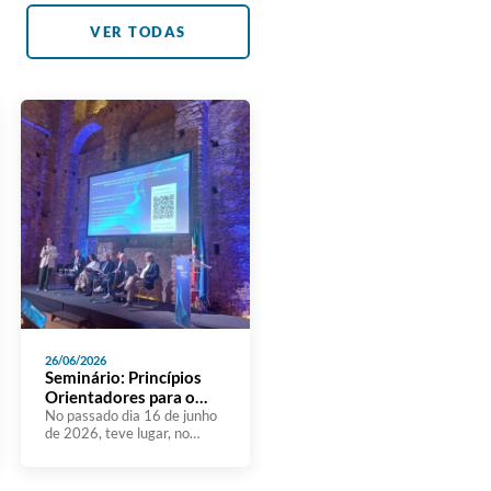
VER TODAS
26/06/2026
Seminário: Princípios
Orientadores para o
Desenvolvimento e
No passado dia 16 de junho
de 2026, teve lugar, no
Melhoria dos SIGQ nas
Teatro Thalia, o seminário
IES
“Princípios Orientadores
para o Desenvolvimento e