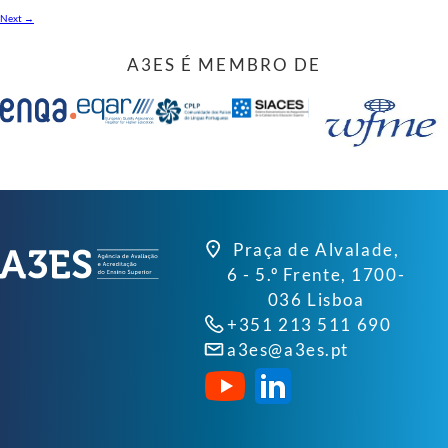
Next
→
A3ES É MEMBRO DE
Praça de Alvalade,
6 - 5.º Frente, 1700-
036 Lisboa
+351 213 511 690
a3es@a3es.pt