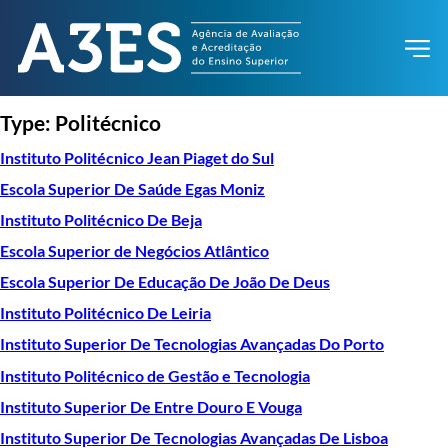
Type:
Politécnico
Instituto Politécnico Jean Piaget do Sul
Escola Superior De Saúde Egas Moniz
Instituto Politécnico De Beja
Escola Superior de Negócios Atlântico
Escola Superior De Educação De João De Deus
Instituto Politécnico De Leiria
Instituto Superior De Tecnologias Avançadas Do Porto
Instituto Politécnico de Gestão e Tecnologia
Instituto Superior De Entre Douro E Vouga
Instituto Superior De Tecnologias Avançadas De Lisboa