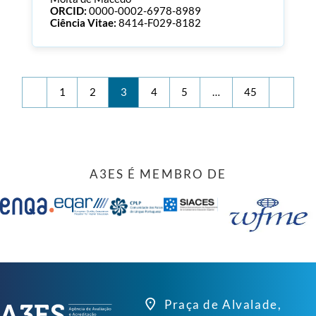
ORCID:
0000-0002-6978-8989
Ciência Vitae:
8414-F029-8182
1
2
3
4
5
…
45
A3ES É MEMBRO DE
Praça de Alvalade,