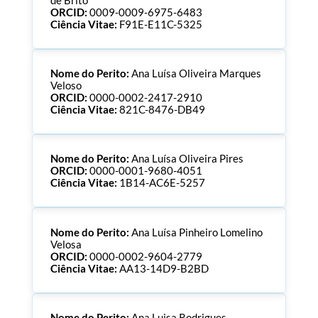
de Brito
ORCID:
0009-0009-6975-6483
Ciência Vitae:
F91E-E11C-5325
Nome do Perito:
Ana Luísa Oliveira Marques
Veloso
ORCID:
0000-0002-2417-2910
Ciência Vitae:
821C-8476-DB49
Nome do Perito:
Ana Luísa Oliveira Pires
ORCID:
0000-0001-9680-4051
Ciência Vitae:
1B14-AC6E-5257
Nome do Perito:
Ana Luísa Pinheiro Lomelino
Velosa
ORCID:
0000-0002-9604-2779
Ciência Vitae:
AA13-14D9-B2BD
Nome do Perito:
Ana Luisa Rodrigues