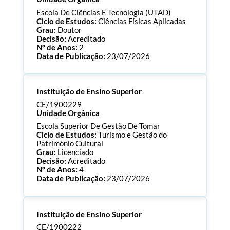
Escola De Ciências E Tecnologia (UTAD)
Ciclo de Estudos:
Ciências Físicas Aplicadas
Grau:
Doutor
Decisão:
Acreditado
Nº de Anos:
2
Data de Publicação:
23/07/2026
Processo:
CE/1900231
Instituição de Ensino Superior
ECTS:
180.0
Consultar Documentos
CE/1900229
Unidade Orgânica
Escola Superior De Gestão De Tomar
Ciclo de Estudos:
Turismo e Gestão do
Património Cultural
Grau:
Licenciado
Decisão:
Acreditado
Nº de Anos:
4
Data de Publicação:
23/07/2026
Processo:
CE/1900229
Instituição de Ensino Superior
ECTS:
180.0
Consultar Documentos
CE/1900222