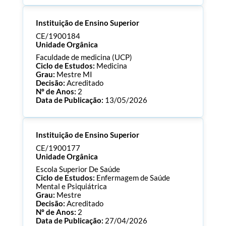
Processo:
CE/1900195
Instituição de Ensino Superior
ECTS:
60.0
Consultar Documentos
CE/1900184
Unidade Orgânica
Faculdade de medicina (UCP)
Ciclo de Estudos:
Medicina
Grau:
Mestre MI
Decisão:
Acreditado
Nº de Anos:
2
Data de Publicação:
13/05/2026
Processo:
CE/1900184
Instituição de Ensino Superior
ECTS:
360.0
Consultar Documentos
CE/1900177
Unidade Orgânica
Escola Superior De Saúde
Ciclo de Estudos:
Enfermagem de Saúde
Mental e Psiquiátrica
Grau:
Mestre
Decisão:
Acreditado
Nº de Anos:
2
Data de Publicação:
27/04/2026