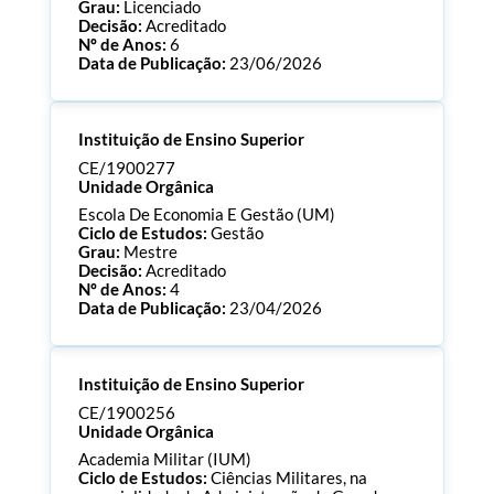
Grau:
Licenciado
Decisão:
Acreditado
Nº de Anos:
6
Data de Publicação:
23/06/2026
Processo:
CE/1900285
Instituição de Ensino Superior
ECTS:
180.0
Consultar Documentos
CE/1900277
Unidade Orgânica
Escola De Economia E Gestão (UM)
Ciclo de Estudos:
Gestão
Grau:
Mestre
Decisão:
Acreditado
Nº de Anos:
4
Data de Publicação:
23/04/2026
Processo:
CE/1900277
Instituição de Ensino Superior
ECTS:
90.0
Consultar Documentos
CE/1900256
Unidade Orgânica
Academia Militar (IUM)
Ciclo de Estudos:
Ciências Militares, na