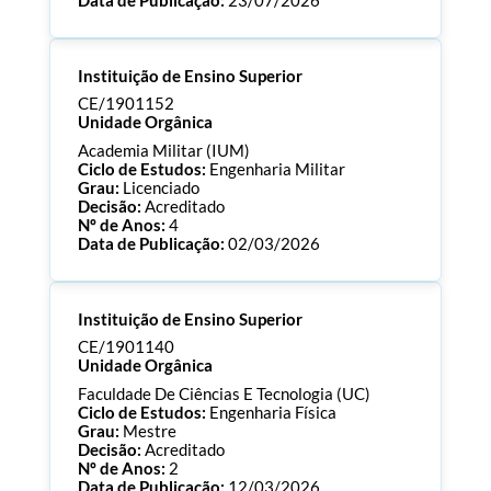
Data de Publicação:
23/07/2026
Processo:
CE/1901153
Instituição de Ensino Superior
ECTS:
120.0
Consultar Documentos
CE/1901152
Unidade Orgânica
Academia Militar (IUM)
Ciclo de Estudos:
Engenharia Militar
Grau:
Licenciado
Decisão:
Acreditado
Nº de Anos:
4
Data de Publicação:
02/03/2026
Processo:
CE/1901152
Instituição de Ensino Superior
ECTS:
240.0
Consultar Documentos
CE/1901140
Unidade Orgânica
Faculdade De Ciências E Tecnologia (UC)
Ciclo de Estudos:
Engenharia Física
Grau:
Mestre
Decisão:
Acreditado
Nº de Anos:
2
Data de Publicação:
12/03/2026