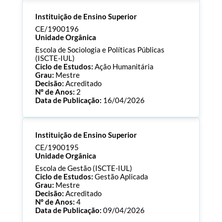
Processo:
CE/1900213
Instituição de Ensino Superior
ECTS:
90.0
Consultar Documentos
CE/1900196
Unidade Orgânica
Escola de Sociologia e Políticas Públicas
(ISCTE-IUL)
Ciclo de Estudos:
Ação Humanitária
Grau:
Mestre
Decisão:
Acreditado
Nº de Anos:
2
Data de Publicação:
16/04/2026
Processo:
CE/1900196
Instituição de Ensino Superior
ECTS:
120.0
Consultar Documentos
CE/1900195
Unidade Orgânica
Escola de Gestão (ISCTE-IUL)
Ciclo de Estudos:
Gestão Aplicada
Grau:
Mestre
Decisão:
Acreditado
Nº de Anos:
4
Data de Publicação:
09/04/2026