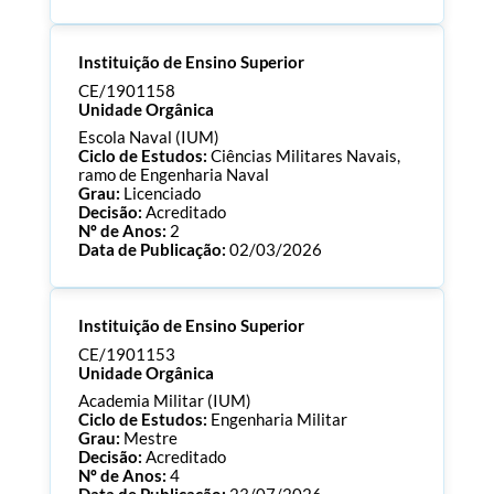
Processo:
CE/2000099
Instituição de Ensino Superior
ECTS:
120.0
Consultar Documentos
CE/1901158
Unidade Orgânica
Escola Naval (IUM)
Ciclo de Estudos:
Ciências Militares Navais,
ramo de Engenharia Naval
Grau:
Licenciado
Decisão:
Acreditado
Nº de Anos:
2
Data de Publicação:
02/03/2026
Processo:
CE/1901158
Instituição de Ensino Superior
ECTS:
240.0
Consultar Documentos
CE/1901153
Unidade Orgânica
Academia Militar (IUM)
Ciclo de Estudos:
Engenharia Militar
Grau:
Mestre
Decisão:
Acreditado
Nº de Anos:
4