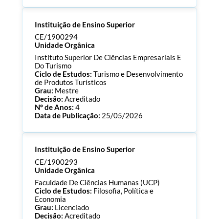
Processo:
CE/1900300
Instituição de Ensino Superior
ECTS:
180.0
Consultar Documentos
CE/1900294
Unidade Orgânica
Instituto Superior De Ciências Empresariais E
Do Turismo
Ciclo de Estudos:
Turismo e Desenvolvimento
de Produtos Turísticos
Grau:
Mestre
Decisão:
Acreditado
Nº de Anos:
4
Data de Publicação:
25/05/2026
Processo:
CE/1900294
Instituição de Ensino Superior
ECTS:
120.0
Consultar Documentos
CE/1900293
Unidade Orgânica
Faculdade De Ciências Humanas (UCP)
Ciclo de Estudos:
Filosofia, Política e
Economia
Grau:
Licenciado
Decisão:
Acreditado