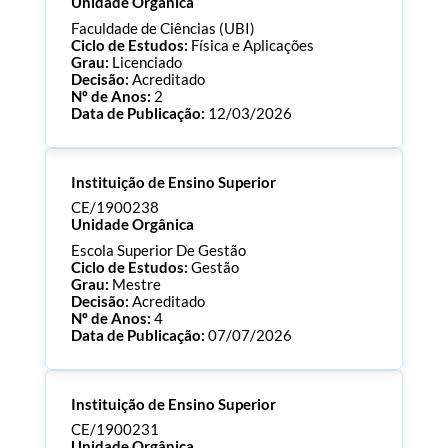
Unidade Orgânica
Faculdade de Ciências (UBI)
Ciclo de Estudos:
Física e Aplicações
Grau:
Licenciado
Decisão:
Acreditado
Nº de Anos:
2
Data de Publicação:
12/03/2026
Processo:
CE/1900241
Instituição de Ensino Superior
ECTS:
180.0
Consultar Documentos
CE/1900238
Unidade Orgânica
Escola Superior De Gestão
Ciclo de Estudos:
Gestão
Grau:
Mestre
Decisão:
Acreditado
Nº de Anos:
4
Data de Publicação:
07/07/2026
Processo:
CE/1900238
Instituição de Ensino Superior
ECTS:
120.0
Consultar Documentos
CE/1900231
Unidade Orgânica