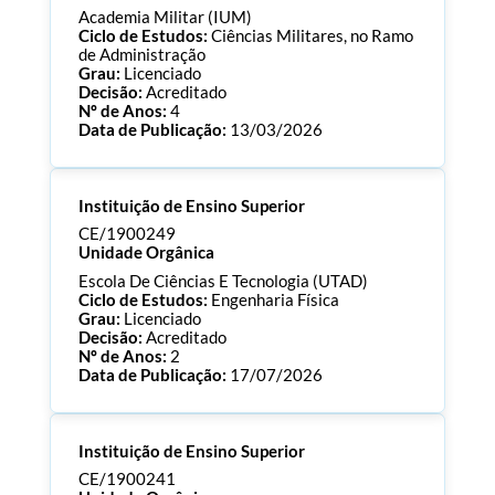
Academia Militar (IUM)
Ciclo de Estudos:
Ciências Militares, no Ramo
de Administração
Grau:
Licenciado
Decisão:
Acreditado
Nº de Anos:
4
Data de Publicação:
13/03/2026
Processo:
CE/1900254
Instituição de Ensino Superior
ECTS:
180.0
Consultar Documentos
CE/1900249
Unidade Orgânica
Escola De Ciências E Tecnologia (UTAD)
Ciclo de Estudos:
Engenharia Física
Grau:
Licenciado
Decisão:
Acreditado
Nº de Anos:
2
Data de Publicação:
17/07/2026
Processo:
CE/1900249
Instituição de Ensino Superior
ECTS:
180.0
Consultar Documentos
CE/1900241