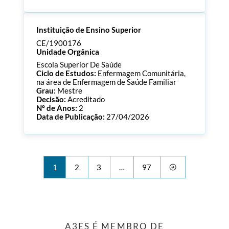
Processo:
CE/1900177
Instituição de Ensino Superior
ECTS:
90.0
Consultar Documentos
CE/1900176
Unidade Orgânica
Escola Superior De Saúde
Ciclo de Estudos:
Enfermagem Comunitária,
na área de Enfermagem de Saúde Familiar
Grau:
Mestre
Decisão:
Acreditado
Nº de Anos:
2
Data de Publicação:
27/04/2026
Processo:
CE/1900176
ECTS:
90.0
Consultar Documentos
1
2
3
…
97
A3ES É MEMBRO DE