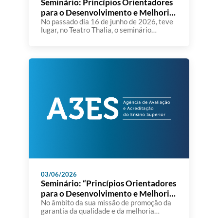
Seminário: Princípios Orientadores
para o Desenvolvimento e Melhoria
dos SIGQ nas IES
No passado dia 16 de junho de 2026, teve
lugar, no Teatro Thalia, o seminário
“Princípios Orientadores para o
Desenvolvimento e Melhoria dos Sistemas
Internos de Gestão da Qualidade nas
Instituições de Ensino Superior”,
organizado pela A3ES. A sessão constituiu
um importante momento de reflexão e
diálogo sobre o papel dos Sistemas
Internos de Gestão […]
03/06/2026
Seminário: “Princípios Orientadores
para o Desenvolvimento e Melhoria
dos Sistemas Internos de Gestão da
No âmbito da sua missão de promoção da
garantia da qualidade e da melhoria
Qualidade nas Instituições de