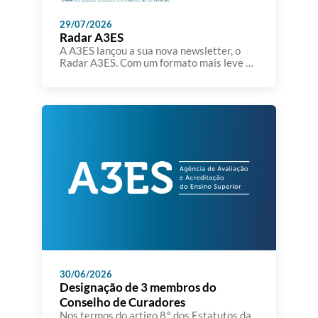
29/07/2026
Radar A3ES
A A3ES lançou a sua nova newsletter, o
Radar A3ES. Com um formato mais leve e
sintético, o Radar A3ES pretende dar a
conhecer temas, iniciativas, estudos,
eventos e outros assuntos que se
encontram no radar da Agência. A A3ES
pretende aproximar-se da comunidade
académica e dos seus parceiros,
partilhando informação relevante sobre a
qualidade […]
30/06/2026
Designação de 3 membros do
Conselho de Curadores
Nos termos do artigo 8.º dos Estatutos da