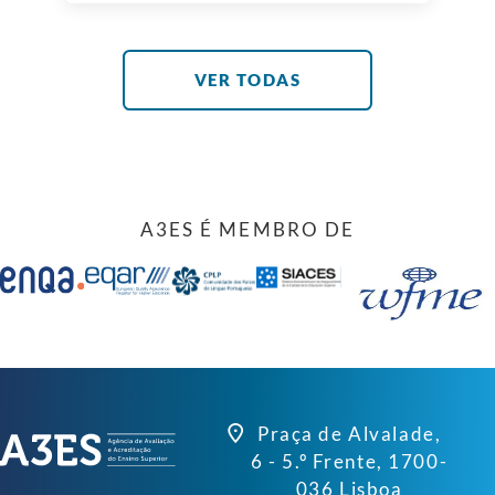
Universidade de Évora. A reunião teve
lugar num dia particularmente
significativo para a Universidade de Évora
e para o próprio CRUP, marcado pela
tomada de posse do novo Reitor e do novo
VER TODAS
Presidente do CRUP. […]
A3ES É MEMBRO DE
Praça de Alvalade,
6 - 5.º Frente, 1700-
036 Lisboa