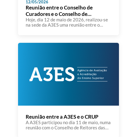
12/05/2026
Reunião entre o Conselho de
Curadores e o Conselho de
Administração da A3ES
Hoje, dia 12 de maio de 2026, realizou-se
na sede da A3ES uma reunião entre o
Conselho de Curadores e o Conselho de
Administração da Agência de Avaliação e
Acreditação do Ensino Superior. Foram
apresentados e analisados os Relatórios
de Gestão e de Análise Financeira de 2025
e posteriomente aprovados os respetivos
pareceres. Assinalou-se também […]
Reunião entre a A3ES e o CRUP
A A3ES participou no dia 11 de maio, numa
reunião com o Conselho de Reitores das
Universidades Portuguesas (CRUP), na