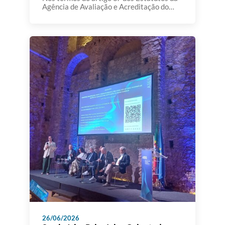
Agência de Avaliação e Acreditação do
Ensino Superior,aprovados em anexo ao
Decreto-Lei n.º 369/2007, de 5 de
novembro, e da alínea g) do artigo 199.º
daConstituição, o Conselho de Ministros
resolve designar, sob proposta do Ministro
da Educação, Ciência e Inovação, como
membros do conselho de curadores […]
26/06/2026