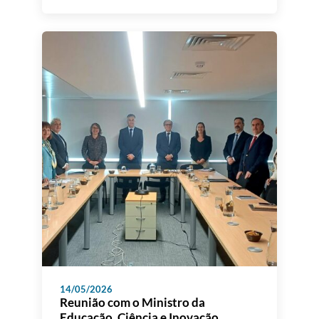
contínua do ensino superior em Portugal, a
Ensino Superior”
A3ES organizará um Seminário dedicado à
discussão dos “Princípios Orientadores
para o Desenvolvimento e Melhoria dos
Sistemas Internos de Gestão da Qualidade
das Instituições de Ensino Superior em
Portugal”, no próximo dia 16 de […]
14/05/2026
Reunião com o Ministro da
Educação, Ciência e Inovação