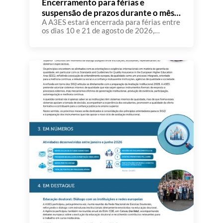
Encerramento para férias e
suspensão de prazos durante o mês
de agosto
A A3ES estará encerrada para férias entre
os dias 10 e 21 de agosto de 2026,
retomando o seu funcionamento normal no
dia 24 de agosto. Atendendo a que
diversas instituições de ensino superior
têm comunicado à A3ES que, durante o
mês de agosto, uma parte significativa dos
seus docentes e demais recursos humanos
se […]