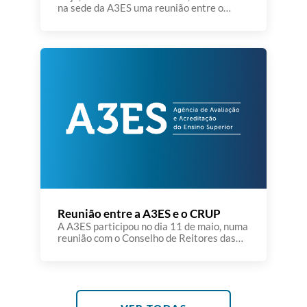
na sede da A3ES uma reunião entre o
Conselho de Curadores e o Conselho de
Administração da Agência de Avaliação e
Acreditação do Ensino Superior. Foram
apresentados e analisados os Relatórios
de Gestão e de Análise Financeira de 2025
e posteriomente aprovados os respetivos
pareceres. Assinalou-se também […]
Reunião entre a A3ES e o CRUP
A A3ES participou no dia 11 de maio, numa
reunião com o Conselho de Reitores das
Universidades Portuguesas (CRUP), na
Universidade de Évora. A reunião teve
lugar num dia particularmente
significativo para a Universidade de Évora
e para o próprio CRUP, marcado pela