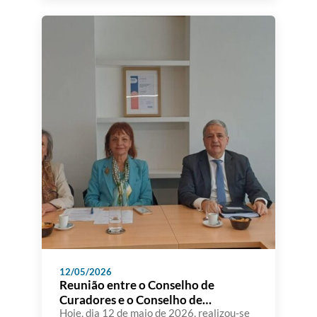
participação do Senhor Ministro da
Educação, Ciência e Inovação, bem como
da Senhora Secretária de Estado do Ensino
Superior e da Senhora Secretária de
Estado da Ciência e […]
12/05/2026
Reunião entre o Conselho de
Curadores e o Conselho de
Administração da A3ES
Hoje, dia 12 de maio de 2026, realizou-se