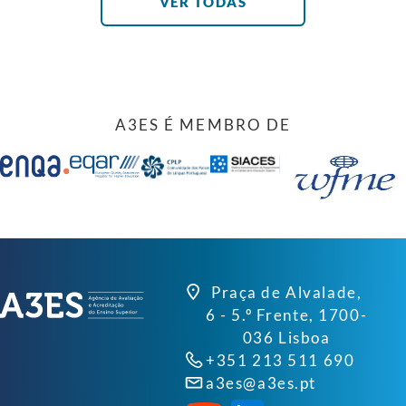
tomada de posse do novo Reitor e do novo
VER TODAS
Presidente do CRUP. […]
A3ES É MEMBRO DE
Praça de Alvalade,
6 - 5.º Frente, 1700-
036 Lisboa
+351 213 511 690
a3es@a3es.pt