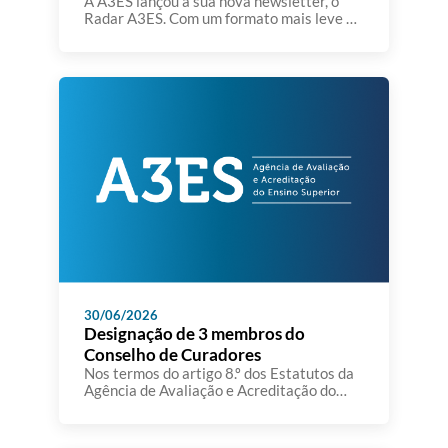
A A3ES lançou a sua nova newsletter, o
Radar A3ES. Com um formato mais leve e
sintético, o Radar A3ES pretende dar a
conhecer temas, iniciativas, estudos,
eventos e outros assuntos que se
encontram no radar da Agência. A A3ES
pretende aproximar-se da comunidade
académica e dos seus parceiros,
partilhando informação relevante sobre a
qualidade […]
30/06/2026
Designação de 3 membros do
Conselho de Curadores
Nos termos do artigo 8.º dos Estatutos da
Agência de Avaliação e Acreditação do
Ensino Superior,aprovados em anexo ao
Decreto-Lei n.º 369/2007, de 5 de
novembro, e da alínea g) do artigo 199.º