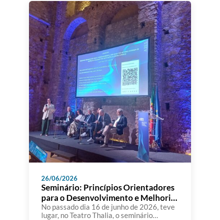
daConstituição, o Conselho de Ministros
resolve designar, sob proposta do Ministro
da Educação, Ciência e Inovação, como
membros do conselho de curadores […]
26/06/2026
Seminário: Princípios Orientadores
para o Desenvolvimento e Melhoria
dos SIGQ nas IES
No passado dia 16 de junho de 2026, teve
lugar, no Teatro Thalia, o seminário