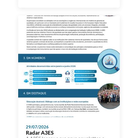
retomando o seu funcionamento normal no
dia 24 de agosto. Atendendo a que
diversas instituições de ensino superior
têm comunicado à A3ES que, durante o
mês de agosto, uma parte significativa dos
seus docentes e demais recursos humanos
se […]
29/07/2026
Radar A3ES